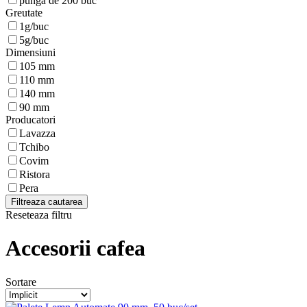
punga de 200 buc
Greutate
1g/buc
5g/buc
Dimensiuni
105 mm
110 mm
140 mm
90 mm
Producatori
Lavazza
Tchibo
Covim
Ristora
Pera
Filtreaza cautarea
Reseteaza filtru
Accesorii cafea
Sortare