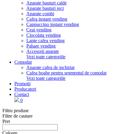
Aparate bauturi calde
Aparate bauturi reci
Aparate combi
Cafea instant vending
Cappuccino instant vending
Ceai vending
Ciocolata vending
Lapte cafea vending
Pahare vending
Accesorii aparate
Vezi toate categoriile
Comodat
Aparate cafea de inchiriat
Cafea boabe pentru segmentul de comodat
Vezi toate categoriile
Promotii
Producatori
Contact
0
Filtru produse
Filtre de cautare
Pret
Culoare