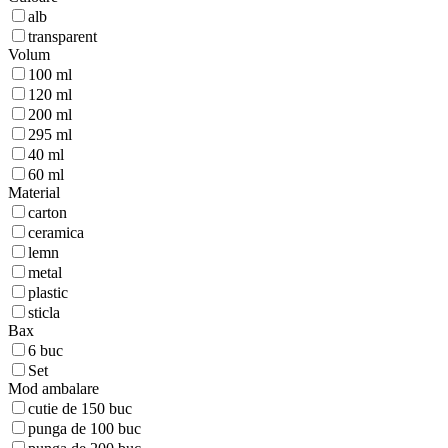
alb
transparent
Volum
100 ml
120 ml
200 ml
295 ml
40 ml
60 ml
Material
carton
ceramica
lemn
metal
plastic
sticla
Bax
6 buc
Set
Mod ambalare
cutie de 150 buc
punga de 100 buc