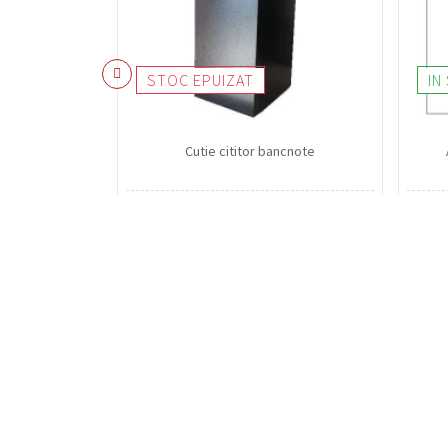
STOC EPUIZAT
IN
Cutie cititor bancnote
254,20 lei
Transport
Gratuit / Romania / Bucuresti