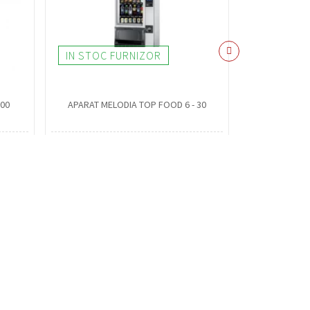
IN STOC FURNIZOR
IN STOC 
000
APARAT MELODIA TOP FOOD 6 - 30
Aparat Bianc
19.5
Servicii
H / 48H
Aparate cafea in comodat