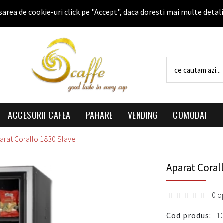
sarea de cookie-uri click pe "Accept", daca doresti mai multe detali
ACCESORII CAFEA
PAHARE
VENDING
COMODAT
arat Corallo 1830 Slave
Aparat Coral
0 op
Cod produs:
1