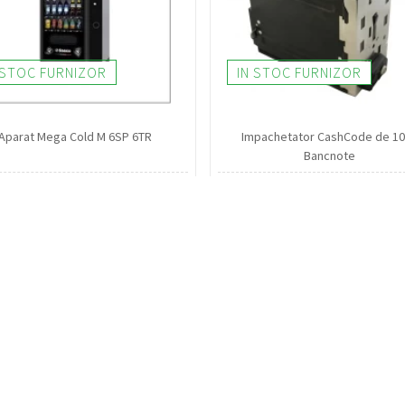
 STOC FURNIZOR
IN STOC FURNIZOR
Aparat Mega Cold M 6SP 6TR
Impachetator CashCode de 1
Bancnote
700,58 lei
Plata
Livrare
POS / Rate / Card / Retur
Sediu / Curier / 24