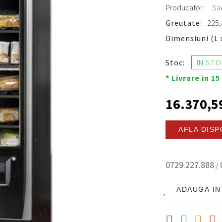
Producator :
Sa
Greutate:
225,
Dimensiuni (L x 
Stoc:
IN ST
* Livrare in 15 
16.370,59
AFLA DISP
0729.227.888
/
ADAUGA IN