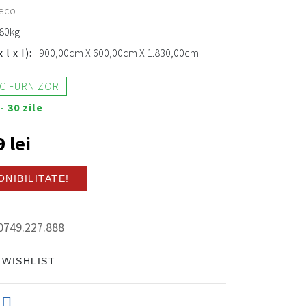
eco
80kg
l x I):
900,00cm X 600,00cm X 1.830,00cm
OC FURNIZOR
- 30 zile
 lei
ONIBILITATE!
0749.227.888
 WISHLIST