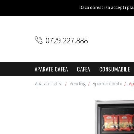
Daca doresti sa accepti pla
0729.227.888
APARATE CAFEA
CAFEA
CONSUMABILE
Aparate cafea
Vending
Aparate combi
Ap