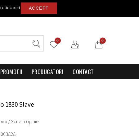
i
click aici
ACCEPT
0
0
PROMOTII
PRODUCATORI
CONTACT
lo 1830 Slave
inii
/
Scrie o opinie
0003828