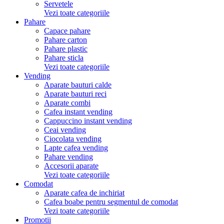
Servetele
Vezi toate categoriile
Pahare
Capace pahare
Pahare carton
Pahare plastic
Pahare sticla
Vezi toate categoriile
Vending
Aparate bauturi calde
Aparate bauturi reci
Aparate combi
Cafea instant vending
Cappuccino instant vending
Ceai vending
Ciocolata vending
Lapte cafea vending
Pahare vending
Accesorii aparate
Vezi toate categoriile
Comodat
Aparate cafea de inchiriat
Cafea boabe pentru segmentul de comodat
Vezi toate categoriile
Promotii