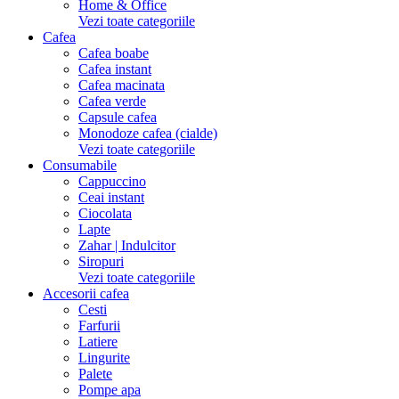
Home & Office
Vezi toate categoriile
Cafea
Cafea boabe
Cafea instant
Cafea macinata
Cafea verde
Capsule cafea
Monodoze cafea (cialde)
Vezi toate categoriile
Consumabile
Cappuccino
Ceai instant
Ciocolata
Lapte
Zahar | Indulcitor
Siropuri
Vezi toate categoriile
Accesorii cafea
Cesti
Farfurii
Latiere
Lingurite
Palete
Pompe apa