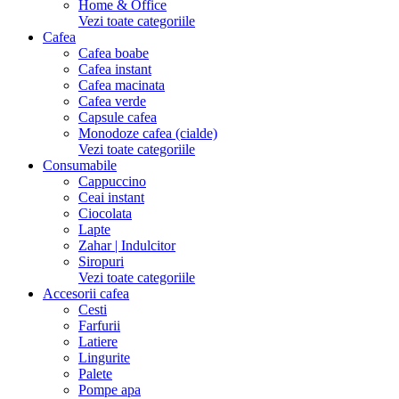
Home & Office
Vezi toate categoriile
Cafea
Cafea boabe
Cafea instant
Cafea macinata
Cafea verde
Capsule cafea
Monodoze cafea (cialde)
Vezi toate categoriile
Consumabile
Cappuccino
Ceai instant
Ciocolata
Lapte
Zahar | Indulcitor
Siropuri
Vezi toate categoriile
Accesorii cafea
Cesti
Farfurii
Latiere
Lingurite
Palete
Pompe apa