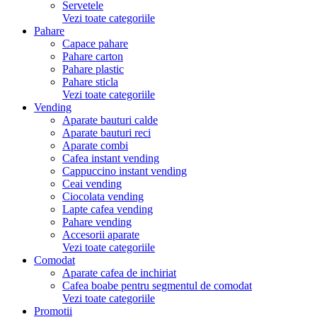
Servetele
Vezi toate categoriile
Pahare
Capace pahare
Pahare carton
Pahare plastic
Pahare sticla
Vezi toate categoriile
Vending
Aparate bauturi calde
Aparate bauturi reci
Aparate combi
Cafea instant vending
Cappuccino instant vending
Ceai vending
Ciocolata vending
Lapte cafea vending
Pahare vending
Accesorii aparate
Vezi toate categoriile
Comodat
Aparate cafea de inchiriat
Cafea boabe pentru segmentul de comodat
Vezi toate categoriile
Promotii