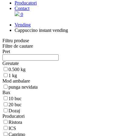
Producatori
Contact
0
Vending
Cappuccino instant vending
Filtru produse
Filtre de cautare
Pret
Greutate
0.500 kg
1 kg
Mod ambalare
punga nevidata
Bax
10 buc
20 buc
Dozaj
Producatori
Ristora
ICS
Caprimo