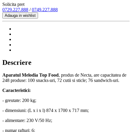
Solicita pret
0729.227.888
/
0749.227.888
Adauga in wishlist
Descriere
Aparatul Melodia Top Food
, produs de Necta, are capacitatea de
248 produse: 100 snacks-uri, 72 cutii si sticle; 76 sandwich-uri.
Caracteristici:
- greutate: 200 kg;
- dimensiuni: (L x i x l) 874 x 1700 x 717 mm;
- alimentare: 230 V/50 Hz;
- numar rafturi: 6;