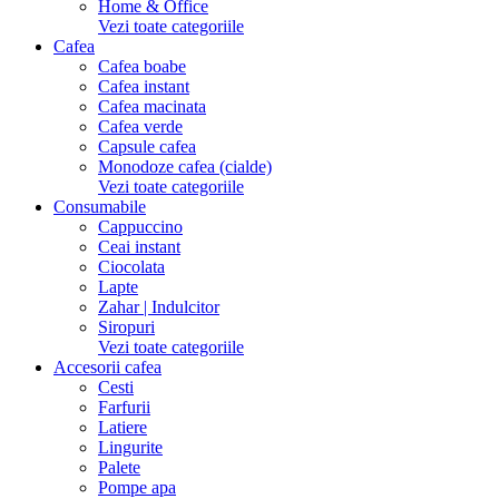
Home & Office
Vezi toate categoriile
Cafea
Cafea boabe
Cafea instant
Cafea macinata
Cafea verde
Capsule cafea
Monodoze cafea (cialde)
Vezi toate categoriile
Consumabile
Cappuccino
Ceai instant
Ciocolata
Lapte
Zahar | Indulcitor
Siropuri
Vezi toate categoriile
Accesorii cafea
Cesti
Farfurii
Latiere
Lingurite
Palete
Pompe apa