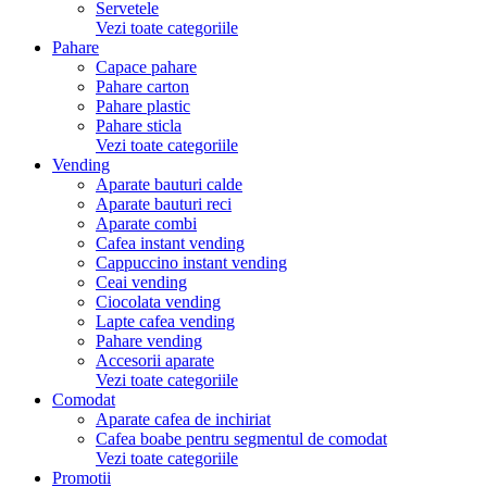
Servetele
Vezi toate categoriile
Pahare
Capace pahare
Pahare carton
Pahare plastic
Pahare sticla
Vezi toate categoriile
Vending
Aparate bauturi calde
Aparate bauturi reci
Aparate combi
Cafea instant vending
Cappuccino instant vending
Ceai vending
Ciocolata vending
Lapte cafea vending
Pahare vending
Accesorii aparate
Vezi toate categoriile
Comodat
Aparate cafea de inchiriat
Cafea boabe pentru segmentul de comodat
Vezi toate categoriile
Promotii