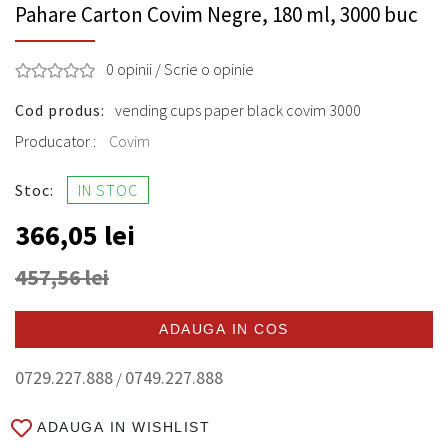
Pahare Carton Covim Negre, 180 ml, 3000 buc
0 opinii
/
Scrie o opinie
Cod produs:
vending cups paper black covim 3000
Producator :
Covim
Stoc:
IN STOC
366,05 lei
457,56 lei
ADAUGA IN COS
0729.227.888
0749.227.888
/
ADAUGA IN WISHLIST