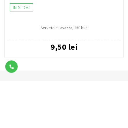
IN STOC
Servetele Lavazza, 250 buc
9,50 lei
ADAUGA IN COS
Transport
Plata
Gratuit / Romania / Bucuresti
POS / Rate / Card / Retur