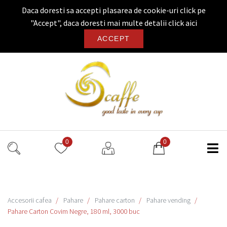
Daca doresti sa accepti plasarea de cookie-uri click pe
"Accept", daca doresti mai multe detalii
click aici
ACCEPT
0
0
Accesorii cafea
Pahare
Pahare carton
Pahare vending
Pahare Carton Covim Negre, 180 ml, 3000 buc