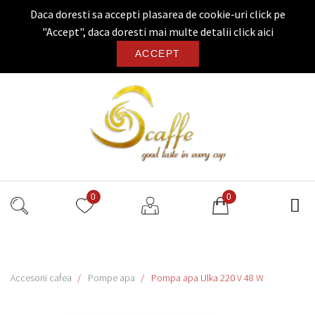
Daca doresti sa accepti plasarea de cookie-uri click pe
"Accept", daca doresti mai multe detalii
click aici
ACCEPT
0
0
Accesorii cafea
Pompe apa
Pompa apa Ulka 220 V 48 W