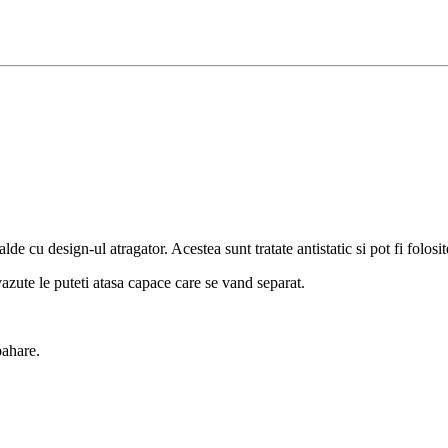
alde cu design-ul atragator. Acestea sunt tratate antistatic si pot fi folos
vazute le puteti atasa capace care se vand separat.
pahare.