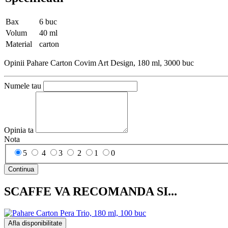
Bax
6 buc
Volum
40 ml
Material
carton
Opinii Pahare Carton Covim Art Design, 180 ml, 3000 buc
Numele tau
Opinia ta
Nota
5
4
3
2
1
0
Continua
SCAFFE VA RECOMANDA SI...
Afla disponibilitate