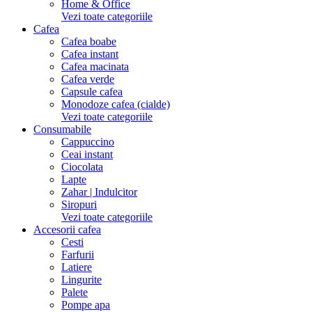
Home & Office
Vezi toate categoriile
Cafea
Cafea boabe
Cafea instant
Cafea macinata
Cafea verde
Capsule cafea
Monodoze cafea (cialde)
Vezi toate categoriile
Consumabile
Cappuccino
Ceai instant
Ciocolata
Lapte
Zahar | Indulcitor
Siropuri
Vezi toate categoriile
Accesorii cafea
Cesti
Farfurii
Latiere
Lingurite
Palete
Pompe apa