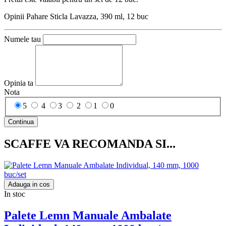
Opinii Pahare Sticla Lavazza, 390 ml, 12 buc
Numele tau
Opinia ta
Nota
5
4
3
2
1
0
Continua
SCAFFE VA RECOMANDA SI...
Adauga in cos
In stoc
Palete Lemn Manuale Ambalate