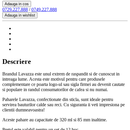
Adauga in cos
0729.227.888
/
0749.227.888
Adauga in wishlist
Descriere
Brandul Lavazza este unul extrem de raspandit si de cunoscut in
intreaga lume. Acesta este motivul pentru care produsele
complementare ce poarta logo-ul sau sigla firmei au devenit cautate
si populare in randul consumatorilor de cafea si nu numai.
Paharele Lavazza, confectionate din sticla, sunt ideale pentru
servirea bauturilor calde sau reci. Cu siguranta ii veti impresiona pe
clientii dumneavoastra!
Aceste pahare au capacitate de 320 ml si 85 mm inaltime.
Pretul este valabil pentru un set de 12 buc.