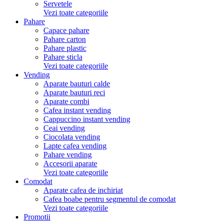
Servetele
Vezi toate categoriile
Pahare
Capace pahare
Pahare carton
Pahare plastic
Pahare sticla
Vezi toate categoriile
Vending
Aparate bauturi calde
Aparate bauturi reci
Aparate combi
Cafea instant vending
Cappuccino instant vending
Ceai vending
Ciocolata vending
Lapte cafea vending
Pahare vending
Accesorii aparate
Vezi toate categoriile
Comodat
Aparate cafea de inchiriat
Cafea boabe pentru segmentul de comodat
Vezi toate categoriile
Promotii