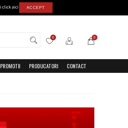
i
click aici
ACCEPT
0
0
PROMOTII
PRODUCATORI
CONTACT