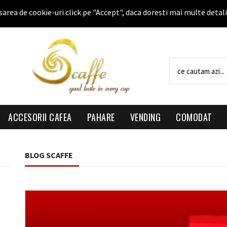
sarea de cookie-uri click pe "Accept", daca doresti mai multe detali
ACCESORII CAFEA
PAHARE
VENDING
COMODAT
BLOG SCAFFE