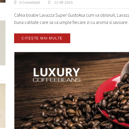
0 Comentarii
12-09-2016
Cafea boabe Lavazza Super GustoAsa cum va obisnuit, Lavazza
buna calitate care sa va umple fiecare zi cu aroma si savoar
CITEȘTE MAI MULTE