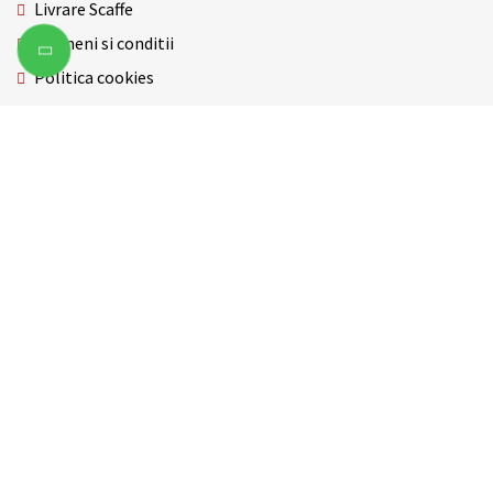
Livrare Scaffe
Termeni si conditii
Politica cookies
Servicii inchiriere aparate cafea
Blog
ABONEAZA-TE LA NEWSLETTER
ABONARE
Da, accept
Termeni si conditiile
Contact
GDPR
SOL
ANPC