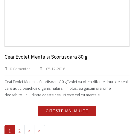
Ceai Evolet Menta si Scortisoara 80 g
0 Comentarii
05-12-2016
Ceai Evolet Menta si Scortisoara 80 gEvolet va ofera diferite tipuri de ceai
care aduc beneficii organismului si, in plus, au gusturi si arome
deosebite.Unul dintre aceste ceaiuri este cel cu menta si..
CITEȘTE MAI MULTE
1
2
>
>|