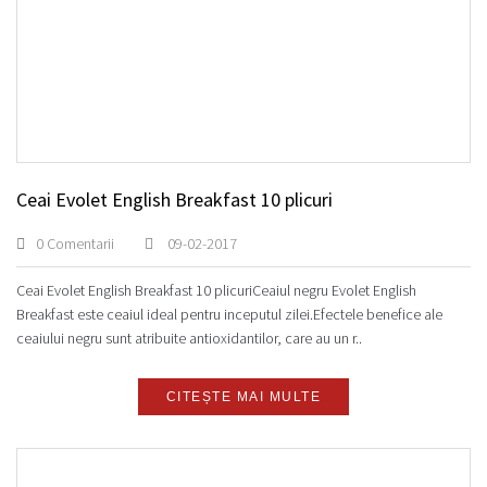
Ceai Evolet English Breakfast 10 plicuri
0 Comentarii
09-02-2017
Ceai Evolet English Breakfast 10 plicuriCeaiul negru Evolet English
Breakfast este ceaiul ideal pentru inceputul zilei.Efectele benefice ale
ceaiului negru sunt atribuite antioxidantilor, care au un r..
CITEȘTE MAI MULTE