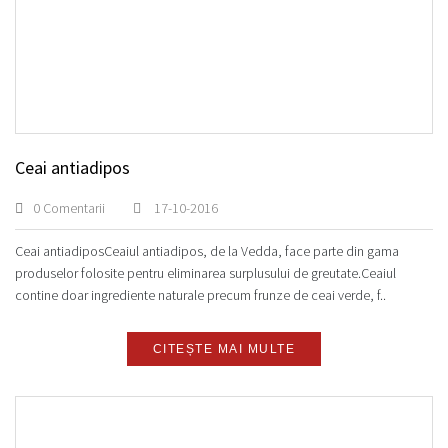
Ceai antiadipos
0 Comentarii
17-10-2016
Ceai antiadiposCeaiul antiadipos, de la Vedda, face parte din gama
produselor folosite pentru eliminarea surplusului de greutate.Ceaiul
contine doar ingrediente naturale precum frunze de ceai verde, f..
CITEȘTE MAI MULTE